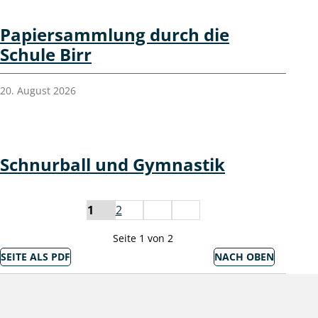
Papiersammlung durch die
Schule Birr
20. August 2026
Schnurball und Gymnastik
weiter
Ende
1
2
Seite 1 von 2
SEITE ALS PDF
NACH OBEN
Socialmedia Links
Birr auf Facebook
Birr auf Youtube