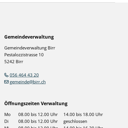
Socialmedia Links
Birr auf Facebook
Birr auf Youtube
Footer
Gemeindeverwaltung
Gemeindeverwaltung Birr
Pestalozzistrasse 10
5242 Birr
056 464 43 20
gemeinde@birr.ch
Öffnungszeiten Verwaltung
Mo
08.00 bis 12.00 Uhr
14.00 bis 18.00 Uhr
Di
08.00 bis 12.00 Uhr
geschlossen
Mi
08.00 bis 12.00 Uhr
14.00 bis 16.30 Uhr