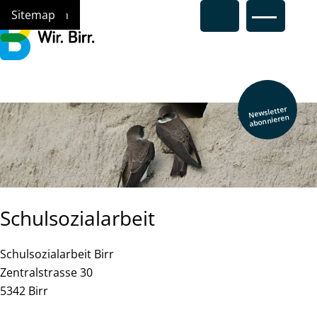
Navigieren in Birr
Schnellnavigation
Hauptna
Home
Navigation
Inhalt
Suche
Sitemap
Newsletter
abonnieren
Schulsozialarbeit
Beschreibung Schulsozialarbeit
Schulsozialarbeit Birr
Zentralstrasse 30
5342 Birr