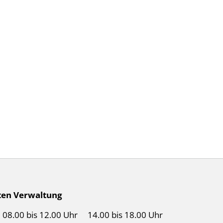
Birr auf Facebook
Birr auf Youtube
ten Verwaltung
08.00 bis 12.00 Uhr
14.00 bis 18.00 Uhr