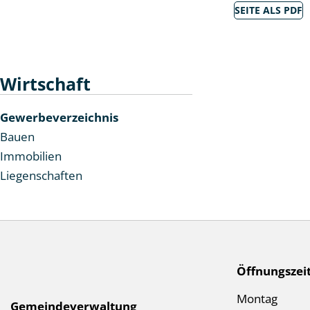
SEITE ALS PDF
Wirtschaft
Gewerbeverzeichnis
Bauen
Immobilien
Liegenschaften
Socialmedia Links
Footer
Öffnungszei
Mo
ntag
Gemeindeverwaltung