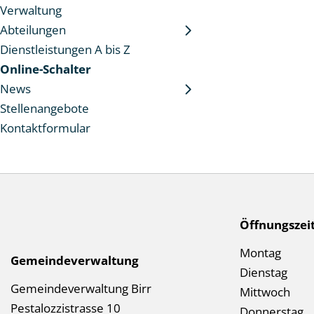
Verwaltung
Abteilungen
Dienstleistungen A bis Z
Online-Schalter
News
Stellenangebote
Kontaktformular
Socialmedia Links
Footer
Öffnungszei
Mo
ntag
Gemeindeverwaltung
Di
enstag
Gemeindeverwaltung Birr
Mi
ttwoch
Pestalozzistrasse 10
Don
nerstag