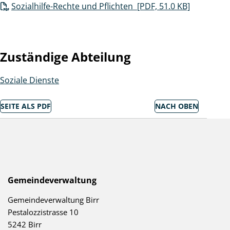
Sozialhilfe-Rechte und Pflichten [PDF, 51.0 KB]
Zuständige Abteilung
Soziale Dienste
SEITE ALS PDF
NACH OBEN
Socialmedia Links
Birr auf Facebook
Birr auf Youtube
Footer
Gemeindeverwaltung
Gemeindeverwaltung Birr
Pestalozzistrasse 10
5242 Birr