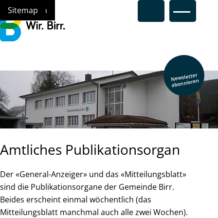
Navigieren in Birr
Schnellnavigation
Hauptna
Home
Navigation
Inhalt
Suche
Sitemap
Newsletter
abonnieren
Amtliches Publikationsorgan
Der «General-Anzeiger» und das «Mitteilungsblatt»
sind die Publikationsorgane der Gemeinde Birr.
Beides erscheint einmal wöchentlich (das
Mitteilungsblatt manchmal auch alle zwei Wochen).