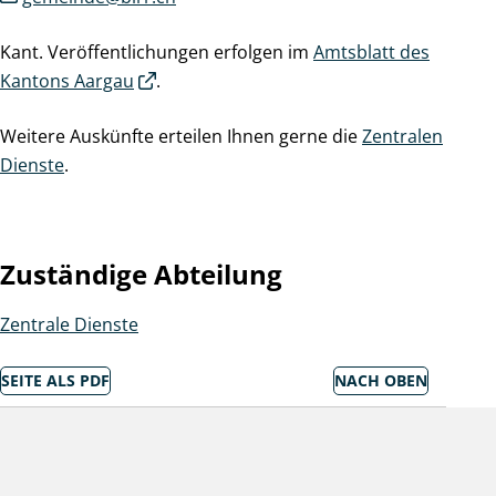
Kant. Veröffentlichungen erfolgen im
Amtsblatt des
Kantons Aargau
.
Weitere Auskünfte erteilen Ihnen gerne die
Zentralen
Dienste
.
Zuständige Abteilung
Zentrale Dienste
SEITE ALS PDF
NACH OBEN
Socialmedia Links
Birr auf Facebook
Birr auf Youtube
Footer