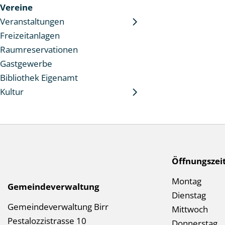
Vereine
Veranstaltungen
Freizeitanlagen
Raumreservationen
Gastgewerbe
Bibliothek Eigenamt
Kultur
Socialmedia Links
Footer
Öffnungszei
Mo
ntag
Gemeindeverwaltung
Di
enstag
Gemeindeverwaltung Birr
Mi
ttwoch
Pestalozzistrasse 10
Don
nerstag