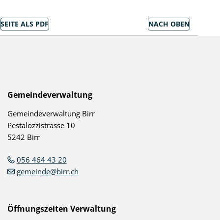
SEITE ALS PDF
NACH OBEN
Socialmedia Links
Birr auf Facebook
Birr auf Youtube
Footer
Gemeindeverwaltung
Gemeindeverwaltung Birr
Pestalozzistrasse 10
5242 Birr
056 464 43 20
gemeinde@birr.ch
Öffnungszeiten Verwaltung