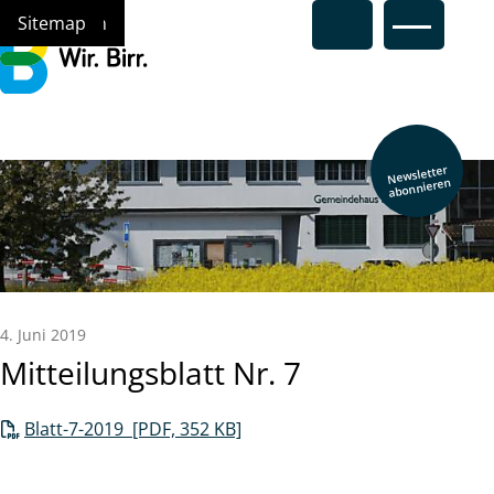
Navigieren in Birr
Schnellnavigation
Hauptna
Home
Navigation
Inhalt
Suche
Sitemap
Newsletter
abonnieren
4. Juni 2019
Mitteilungsblatt Nr. 7
Blatt-7-2019 [PDF, 352 KB]